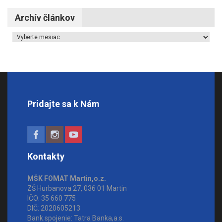
Archív článkov
Archív článkov
Pridajte sa k Nám
Kontakty
MŠK FOMAT Martin,o.z.
ZŠ Hurbanova 27, 036 01 Martin
IČO: 35 660 775
DIČ: 2020605213
Bank.spojenie: Tatra Banka,a.s.