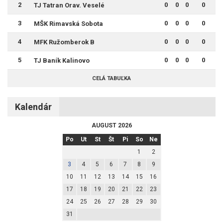
2
0
0
0
0
TJ Tatran Orav. Veselé
3
0
0
0
0
MŠK Rimavská Sobota
4
0
0
0
0
MFK Ružomberok B
5
0
0
0
0
TJ Baník Kalinovo
CELÁ TABUĽKA
Kalendár
AUGUST 2026
Po
Ut
St
Št
Pi
So
Ne
1
2
3
4
5
6
7
8
9
10
11
12
13
14
15
16
17
18
19
20
21
22
23
24
25
26
27
28
29
30
31