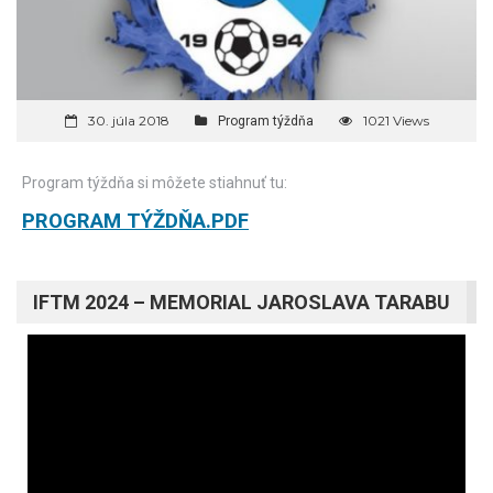
30. júla 2018
1021 Views
Program týždňa
Program týždňa si môžete stiahnuť tu:
PROGRAM TÝŽDŇA.PDF
IFTM 2024 – MEMORIAL JAROSLAVA TARABU
Video
prehrávač