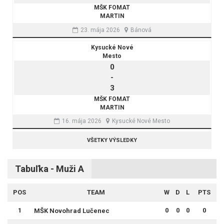
MŠK FOMAT
MARTIN
23. mája 2026
Bánová
Kysucké Nové
Mesto
0
-
3
MŠK FOMAT
MARTIN
16. mája 2026
Kysucké Nové Mesto
VŠETKY VÝSLEDKY
Tabuľka - Muži A
POS
TEAM
W
D
L
PTS
1
0
0
0
0
MŠK Novohrad Lučenec