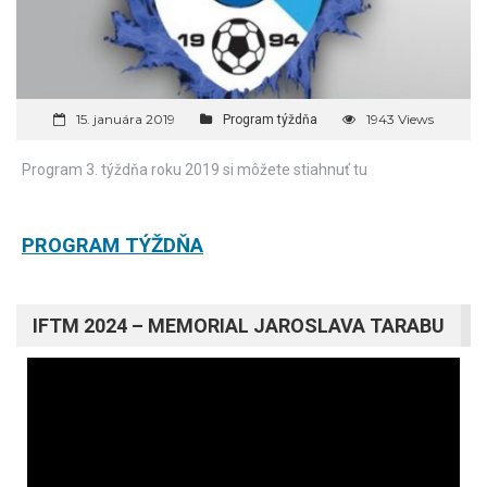
15. januára 2019
1943 Views
Program týždňa
Program 3. týždňa roku 2019 si môžete stiahnuť tu
PROGRAM TÝŽDŇA
IFTM 2024 – MEMORIAL JAROSLAVA TARABU
Video
prehrávač