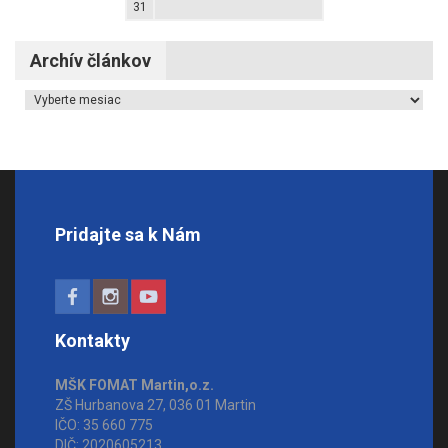
31
Archív článkov
Archív článkov
Pridajte sa k Nám
Kontakty
MŠK FOMAT Martin,o.z.
ZŠ Hurbanova 27, 036 01 Martin
IČO: 35 660 775
DIČ: 2020605213