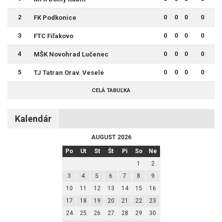
2
0
0
0
0
FK Podkonice
3
0
0
0
0
FTC Fiľakovo
4
0
0
0
0
MŠK Novohrad Lučenec
5
0
0
0
0
TJ Tatran Orav. Veselé
CELÁ TABUĽKA
Kalendár
AUGUST 2026
Po
Ut
St
Št
Pi
So
Ne
1
2
3
4
5
6
7
8
9
10
11
12
13
14
15
16
17
18
19
20
21
22
23
24
25
26
27
28
29
30