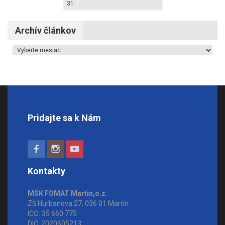
31
Archív článkov
Archív článkov
Pridajte sa k Nám
Kontakty
MŠK FOMAT Martin,o.z.
ZŠ Hurbanova 27, 036 01 Martin
IČO: 35 660 775
DIČ: 2020605213