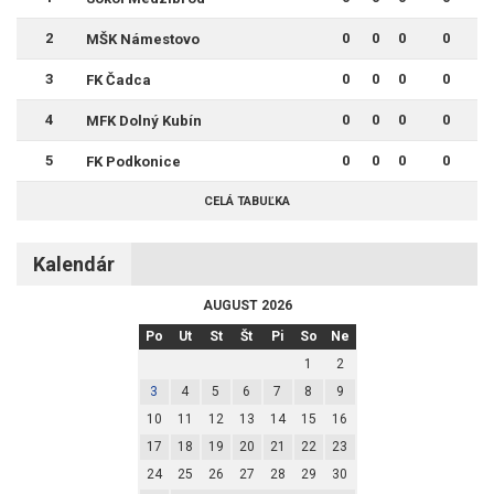
2
0
0
0
0
MŠK Námestovo
3
0
0
0
0
FK Čadca
4
0
0
0
0
MFK Dolný Kubín
5
0
0
0
0
FK Podkonice
CELÁ TABUĽKA
Kalendár
AUGUST 2026
Po
Ut
St
Št
Pi
So
Ne
1
2
3
4
5
6
7
8
9
10
11
12
13
14
15
16
17
18
19
20
21
22
23
24
25
26
27
28
29
30