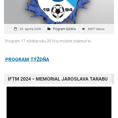
23. apríla 2019
3597 Views
Program týždňa
Program 17. týždňa roku 2019 si môžete stiahnuť tu
PROGRAM TÝŽDŇA
IFTM 2024 – MEMORIAL JAROSLAVA TARABU
Video
prehrávač