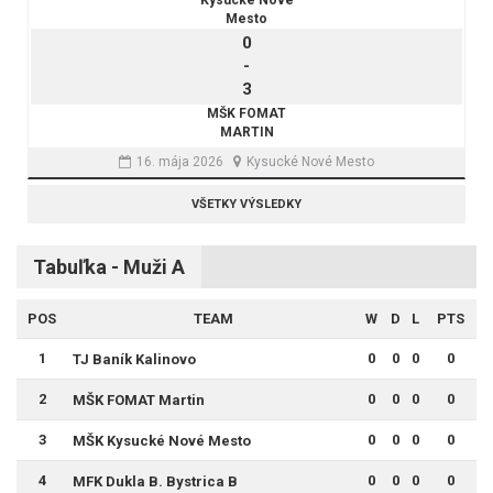
Mesto
0
-
3
MŠK FOMAT
MARTIN
16. mája 2026
Kysucké Nové Mesto
VŠETKY VÝSLEDKY
Tabuľka - Muži A
POS
TEAM
W
D
L
PTS
1
0
0
0
0
TJ Baník Kalinovo
2
0
0
0
0
MŠK FOMAT Martin
3
0
0
0
0
MŠK Kysucké Nové Mesto
4
0
0
0
0
MFK Dukla B. Bystrica B