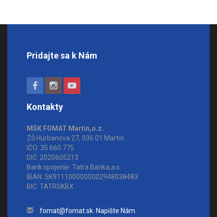
Pridajte sa k Nám
Kontakty
MŠK FOMAT Martin,o.z.
ZŠ Hurbanova 27, 036 01 Martin
IČO: 35 660 775
DIČ: 2020605213
Bank.spojenie: Tatra Banka,a.s.
IBAN: SK9111000000002948038483
BIC: TATRSKBX
fomat@fomat.sk. Napíšte Nám.