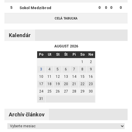
5
0
0
0
0
Sokol Medzibrod
CELÁ TABUĽKA
Kalendár
AUGUST 2026
Po
Ut
St
Št
Pi
So
Ne
1
2
3
4
5
6
7
8
9
10
11
12
13
14
15
16
17
18
19
20
21
22
23
24
25
26
27
28
29
30
31
Archív článkov
Archív článkov