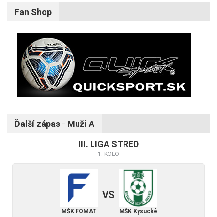
Fan Shop
Ďalší zápas - Muži A
III. LIGA STRED
1. KOLO
VS
MŠK FOMAT
MŠK Kysucké