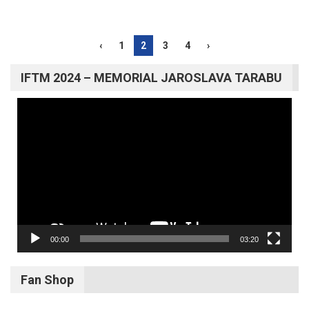
‹
1
2
3
4
›
IFTM 2024 – MEMORIAL JAROSLAVA TARABU
Video
prehrávač
00:00
03:20
Fan Shop