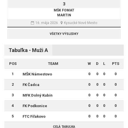
3
MŠK FOMAT
MARTIN
16. mája 2026
Kysucké Nové Mesto
VŠETKY VÝSLEDKY
Tabuľka - Muži A
POS
TEAM
W
D
L
PTS
1
0
0
0
0
MŠK Námestovo
2
0
0
0
0
FK Čadca
3
0
0
0
0
MFK Dolný Kubín
4
0
0
0
0
FK Podkonice
5
0
0
0
0
FTC Fiľakovo
CELÁ TABUĽKA