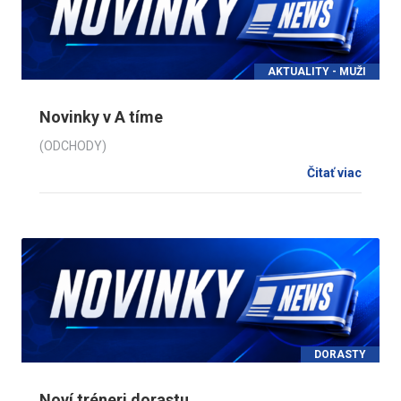
AKTUALITY - MUŽI
Novinky v A tíme
(ODCHODY)
Čitať viac
DORASTY
Noví tréneri dorastu