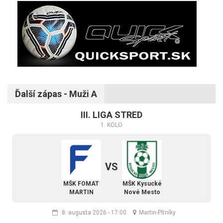
Ďalší zápas - Muži A
III. LIGA STRED
1. KOLO
VS
MŠK FOMAT
MŠK Kysucké
MARTIN
Nové Mesto
8. augusta 2026
-
17:00
Martin-Pltníky