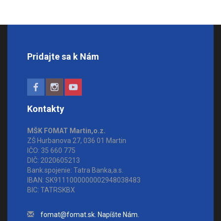
Pridajte sa k Nám
Kontakty
MŠK FOMAT Martin,o.z.
ZŠ Hurbanova 27, 036 01 Martin
IČO: 35 660 775
DIČ: 2020605213
Bank.spojenie: Tatra Banka,a.s.
IBAN: SK9111000000002948038483
BIC: TATRSKBX
fomat@fomat.sk. Napíšte Nám.