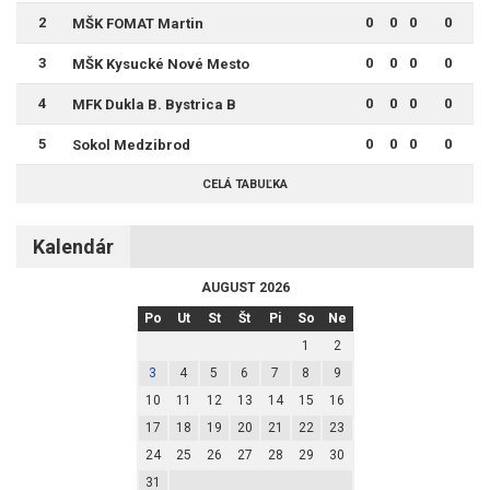
2
0
0
0
0
MŠK FOMAT Martin
3
0
0
0
0
MŠK Kysucké Nové Mesto
4
0
0
0
0
MFK Dukla B. Bystrica B
5
0
0
0
0
Sokol Medzibrod
CELÁ TABUĽKA
Kalendár
AUGUST 2026
Po
Ut
St
Št
Pi
So
Ne
1
2
3
4
5
6
7
8
9
10
11
12
13
14
15
16
17
18
19
20
21
22
23
24
25
26
27
28
29
30
31