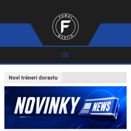
Noví tréneri dorastu