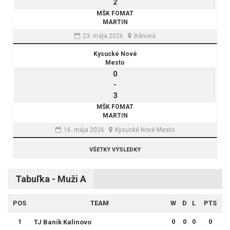
2
MŠK FOMAT
MARTIN
23. mája 2026
Bánová
Kysucké Nové
Mesto
0
-
3
MŠK FOMAT
MARTIN
16. mája 2026
Kysucké Nové Mesto
VŠETKY VÝSLEDKY
Tabuľka - Muži A
POS
TEAM
W
D
L
PTS
1
0
0
0
0
TJ Baník Kalinovo