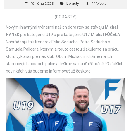
19. júna 2026
14 Views
Dorasty
(DORASTY)
Novými hlavnými trénermi našich dorastov sa stávajú
Michal
HANEK
pre kategóriu U19 a pre kategóriu U17
Michal FÚ
ČELA
.
Nahrádzajú tak trénerov Erika Sedúcha, Petra Sedúcha a
Samuela Palidera, ktorým aj touto cestou ďakujeme za prácu,
ktorú vykonali pre náš klub. Obom Michalom držíme na ich
staronových postoch palce a tešíme sa na ďalší ročník! O ďalších
novinkách vás budeme informovať už čoskoro.