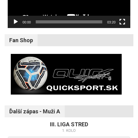
00:00
03:20
Fan Shop
Ďalší zápas - Muži A
III. LIGA STRED
1. KOLO