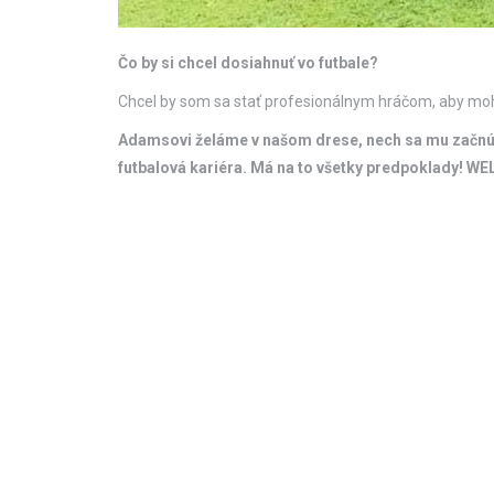
Čo by si chcel dosiahnuť vo futbale?
Chcel by som sa stať profesionálnym hráčom, aby moh
Adamsovi želáme v našom drese, nech sa mu začnú pl
futbalová kariéra. Má na to všetky predpoklady!