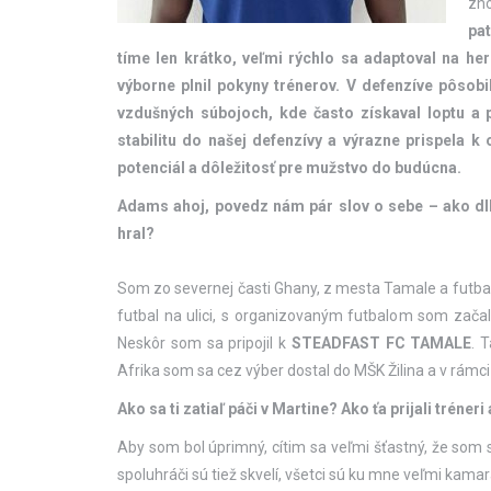
zho
pa
tíme len krátko, veľmi rýchlo sa adaptoval na he
výborne plnil pokyny trénerov. V defenzíve pôso
vzdušných súbojoch, kde často získaval loptu a 
stabilitu do našej defenzívy a výrazne prispela k
potenciál a dôležitosť pre mužstvo do budúcna.
Adams ahoj, povedz nám pár slov o sebe – ako dlho
hral?
Som zo severnej časti Ghany, z mesta Tamale a futbal
futbal na ulici, s organizovaným futbalom som zača
Neskôr som sa pripojil k
STEADFAST FC TAMALE
. 
Afrika som sa cez výber dostal do MŠK Žilina a v rám
Ako sa ti zatiaľ páči v Martine? Ako ťa prijali tréneri
Aby som bol úprimný, cítim sa veľmi šťastný, že som sa
spoluhráči sú tiež skvelí, všetci sú ku mne veľmi kamar