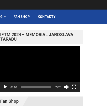
NG
FAN SHOP
KONTAKTY
IFTM 2024 – MEMORIAL JAROSLAVA
TARABU
Video
prehrávač
00:00
03:20
Fan Shop