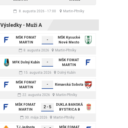
8. augusta 2026
-
17:00
Martin-Pltníky
Výsledky - Muži A
MŠK FOMAT
MŠK Kysucké
-
MARTIN
Nové Mesto
8. augusta 2026
Martin-Pltníky
MŠK FOMAT
-
MFK Dolný Kubín
MARTIN
15. augusta 2026
Dolný Kubín
MŠK FOMAT
-
Rimavská Sobota
MARTIN
22. augusta 2026
Martin-Pltníky
MŠK FOMAT
DUKLA BANSKÁ
2
-
5
MARTIN
BYSTRICA B
30. mája 2026
Martin-Pltníky
TJ Jednota
MŠK FOMAT