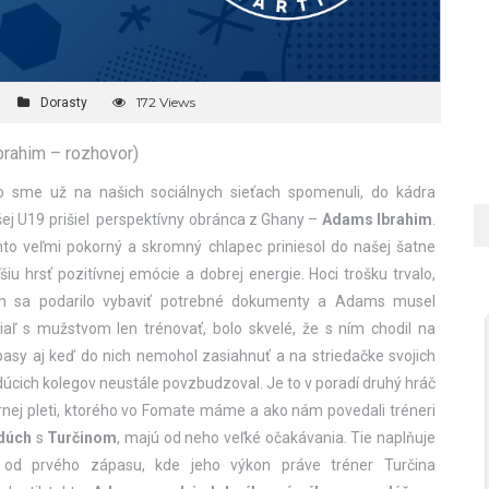
172 Views
Dorasty
rahim – rozhovor)
o sme už na našich sociálnych sieťach spomenuli, do kádra
ej U19 prišiel perspektívny obránca z Ghany –
Adams Ibrahim
.
to veľmi pokorný a skromný chlapec priniesol do našej šatne
šiu hrsť pozitívnej emócie a dobrej energie. Hoci trošku trvalo,
m sa podarilo vybaviť potrebné dokumenty a Adams musel
iaľ s mužstvom len trénovať, bolo skvelé, že s ním chodil na
asy aj keď do nich nemohol zasiahnuť a na striedačke svojich
úcich kolegov neustále povzbudzoval. Je to v poradí druhý hráč
rnej pleti, ktorého vo Fomate máme a ako nám povedali tréneri
dúch
s
Turčinom
, majú od neho veľké očakávania. Tie naplňuje
 od prvého zápasu, kde jeho výkon práve tréner Turčina