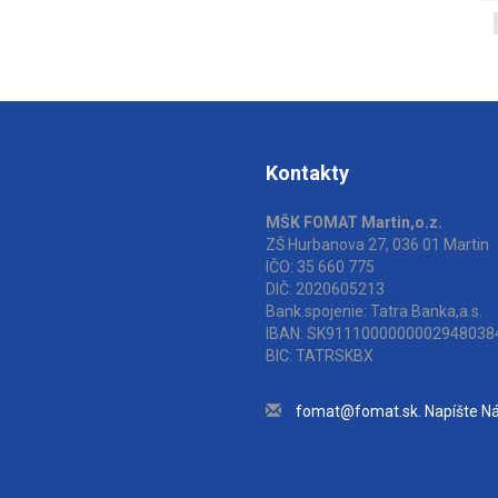
Kontakty
MŠK FOMAT Martin,o.z.
ZŠ Hurbanova 27, 036 01 Martin
IČO: 35 660 775
DIČ: 2020605213
Bank.spojenie: Tatra Banka,a.s.
IBAN: SK9111000000002948038
BIC: TATRSKBX
fomat@fomat.sk. Napíšte N