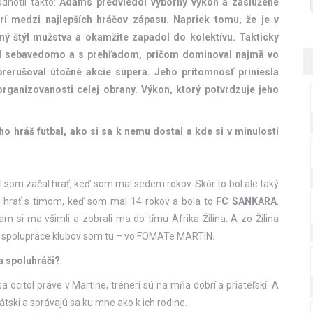
dnotil takto:
Adams predviedol výborný výkon a zaslúžene
trí medzi najlepších hráčov zápasu. Napriek tomu, že je v
rný štýl mužstva a okamžite zapadol do kolektívu. Takticky
bil sebavedomo a s prehľadom, pričom dominoval najmä vo
prerušoval útočné akcie súpera. Jeho prítomnosť priniesla
 organizovanosti celej obrany. Výkon, ktorý potvrdzuje jeho
 hráš futbal, ako si sa k nemu dostal a kde si v minulosti
 som začal hrať, keď som mal sedem rokov. Skôr to bol ale taký
l hrať s tímom, keď som mal 14 rokov a bola to
FC SANKARA
.
Tam si ma všimli a zobrali ma do tímu Afrika Žilina. A zo Žilina
ci spolupráce klubov som tu – vo FOMATe MARTIN.
 a spoluhráči?
 ocitol práve v Martine, tréneri sú na mňa dobrí a priateľskí. A
átski a správajú sa ku mne ako k ich rodine.