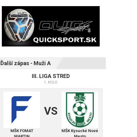
Ďalší zápas - Muži A
III. LIGA STRED
1. KOLO
VS
MŠK FOMAT
MŠK Kysucké Nové
MARTIN
Mesto