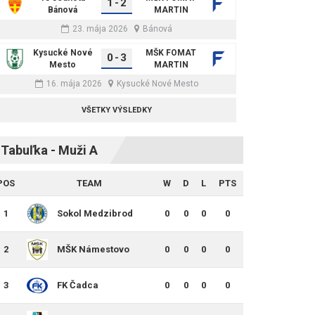
1
-
2
Bánová
MARTIN
23. mája 2026
Bánová
Kysucké Nové
MŠK FOMAT
0
-
3
Mesto
MARTIN
16. mája 2026
Kysucké Nové Mesto
VŠETKY VÝSLEDKY
Tabuľka - Muži A
POS
TEAM
W
D
L
PTS
1
Sokol Medzibrod
0
0
0
0
2
MŠK Námestovo
0
0
0
0
3
FK Čadca
0
0
0
0