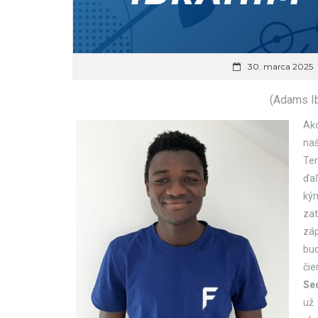
30. marca 2025
(Adams Ib
Ak
naš
Ten
ďaľ
ký
zat
záp
bud
čie
Se
už