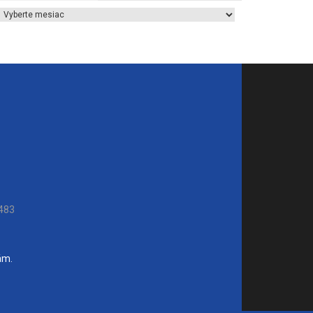
Archív článkov
483
ám.