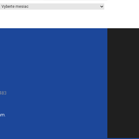
Archív článkov
483
ám.