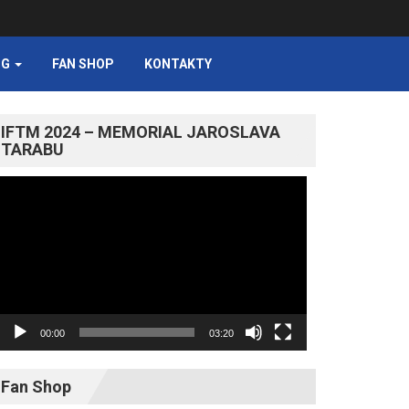
NG
FAN SHOP
KONTAKTY
IFTM 2024 – MEMORIAL JAROSLAVA
TARABU
Video
prehrávač
00:00
03:20
Fan Shop