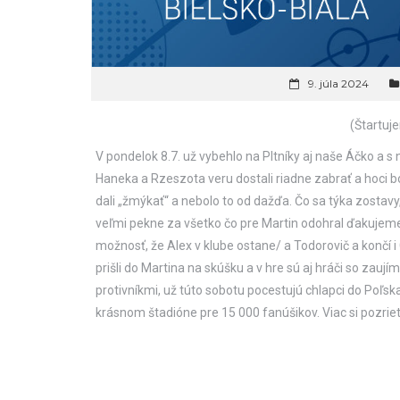
9. júla 2024
(Štartuj
V pondelok 8.7. už vybehlo na Pltníky aj naše Áčko a s 
Haneka a Rzeszota veru dostali riadne zabrať a hoci bo
dali „žmýkať“ a nebolo to od dažďa. Čo sa týka zostav
veľmi pekne za všetko čo pre Martin odohral ďakujeme!/,
možnosť, že Alex v klube ostane/ a Todorovič a končí i
prišli do Martina na skúšku a v hre sú aj hráči so zauj
protivníkmi, už túto sobotu pocestujú chlapci do Poľska
krásnom štadióne pre 15 000 fanúšikov. Viac si pozri