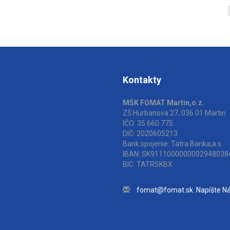
Kontakty
MŠK FOMAT Martin,o.z.
ZŠ Hurbanova 27, 036 01 Martin
IČO: 35 660 775
DIČ: 2020605213
Bank.spojenie: Tatra Banka,a.s.
IBAN: SK9111000000002948038
BIC: TATRSKBX
fomat@fomat.sk. Napíšte N