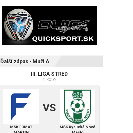
Ďalší zápas - Muži A
III. LIGA STRED
1. KOLO
VS
MŠK FOMAT
MŠK Kysucké Nové
MARTIN
Mesto