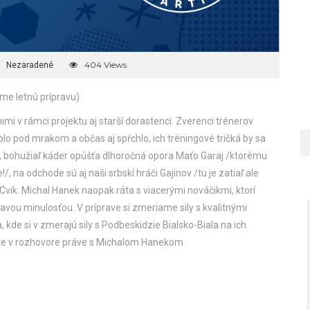
404 Views
Nezaradené
eme letnú prípravu)
nimi v rámci projektu aj starší dorastenci. Zverenci trénerov
lo pod mrakom a občas aj spŕchlo, ich tréningové tričká by sa
y, bohužiaľ káder opúšťa dlhoročná opora Maťo Garaj /ktorému
 na odchode sú aj naši srbskí hráči Gajinov /tu je zatiaľ ale
 Cvik. Michal Hanek naopak ráta s viacerými nováčikmi, ktorí
ímavou minulosťou. V príprave si zmeriame sily s kvalitnými
, kde si v zmerajú sily s Podbeskidzie Bialsko-Biala na ich
ete v rozhovore práve s Michalom Hanekom.