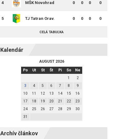
4
MŠK Novohrad
0
0
0
0
Lučenec
5
TJ Tatran Orav.
0
0
0
0
Veselé
CELÁ TABUĽKA
Kalendár
AUGUST 2026
Po
Ut
St
Št
Pi
So
Ne
1
2
3
4
5
6
7
8
9
10
11
12
13
14
15
16
17
18
19
20
21
22
23
24
25
26
27
28
29
30
31
Archív článkov