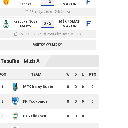
1
-
2
Bánová
MARTIN
23. mája 2026
Bánová
Kysucké Nové
MŠK FOMAT
0
-
3
Mesto
MARTIN
16. mája 2026
Kysucké Nové Mesto
VŠETKY VÝSLEDKY
Tabuľka - Muži A
POS
TEAM
W
D
L
PTS
1
MFK Dolný Kubín
0
0
0
0
2
FK Podkonice
0
0
0
0
3
FTC Fiľakovo
0
0
0
0