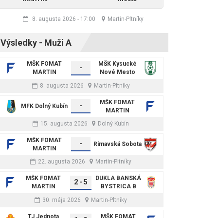
8. augusta 2026
-
17:00
Martin-Pltníky
Výsledky - Muži A
MŠK FOMAT
MŠK Kysucké
-
MARTIN
Nové Mesto
8. augusta 2026
Martin-Pltníky
MŠK FOMAT
-
MFK Dolný Kubín
MARTIN
15. augusta 2026
Dolný Kubín
MŠK FOMAT
-
Rimavská Sobota
MARTIN
22. augusta 2026
Martin-Pltníky
MŠK FOMAT
DUKLA BANSKÁ
2
-
5
MARTIN
BYSTRICA B
30. mája 2026
Martin-Pltníky
TJ Jednota
MŠK FOMAT