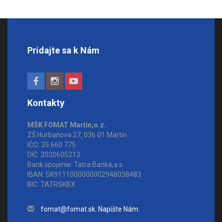
Pridajte sa k Nám
Kontakty
MŠK FOMAT Martin,o.z.
ZŠ Hurbanova 27, 036 01 Martin
IČO: 35 660 775
DIČ: 2020605213
Bank.spojenie: Tatra Banka,a.s.
IBAN: SK9111000000002948038483
BIC: TATRSKBX
fomat@fomat.sk. Napíšte Nám.