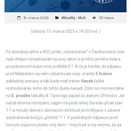
15. marca 2025
131 Views
Aktuality - Muži
(sobota 15. marca 2025 o 14:30 hod. )
Po domácej výhre s RSC prišlo „vytriezvenie“ v Častkovciach, kde
naši chlapci nenadviazali na svoj výkon z prvého jarného kola a
po pokutovom kope sme podľahli 0:1. A čo je horšie, do zápasu
proti Malackám sa nám vykartovalo resp. zranilo
5 hráčov
základnej zostavy a tak bude mať tréner
Hanek
ťažké
rozhodovanie, koho do tohto duelu nasadí. Žolíci sú momentálne
na
5. priečke
tabuľky III. Tipos ligy západ so ziskom 29 bodov. Jar
načali dvoma remízami, najprv na pôde silnej Serede uhrali stav
1:1 a minulý víkend v domácom stretnutí proti Myjave v závere
zachraňovali bod po „plichte“ 1:1. V posledných zápasov proti
tomuto súperovi platilo môj dom – môj hrad a my veríme, že sa