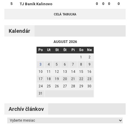
5
0
0
0
0
TJ Baník Kalinovo
CELÁ TABUĽKA
Kalendár
AUGUST 2026
Po
Ut
St
Št
Pi
So
Ne
1
2
3
4
5
6
7
8
9
10
11
12
13
14
15
16
17
18
19
20
21
22
23
24
25
26
27
28
29
30
31
Archív článkov
Archív článkov