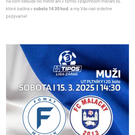
na ňom nebude nič meniť ani v tomto vzájomnom meraní síl,
ktoré začína v
sobotu 14:30 hod.
a my Vás naň srdečne
pozývame!