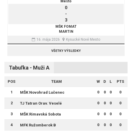
Mesto
0
-
3
MŠK FOMAT
MARTIN
16. mája 2026
Kysucké Nové Mesto
VŠETKY VÝSLEDKY
Tabuľka - Muži A
POS
TEAM
W
D
L
PTS
1
0
0
0
0
MŠK Novohrad Lučenec
2
0
0
0
0
TJ Tatran Orav. Veselé
3
0
0
0
0
MŠK Rimavská Sobota
4
0
0
0
0
MFK Ružomberok B