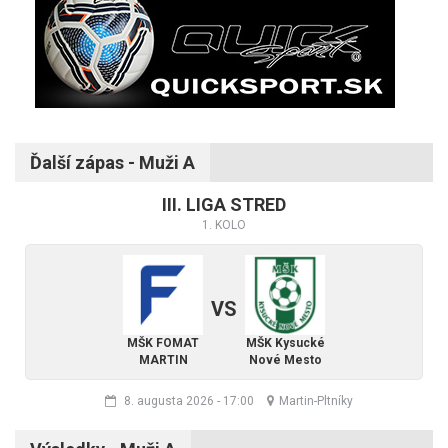
Ďalší zápas - Muži A
III. LIGA STRED
1. KOLO
VS
MŠK FOMAT
MŠK Kysucké
MARTIN
Nové Mesto
8. augusta 2026
-
17:00
Martin-Pltníky