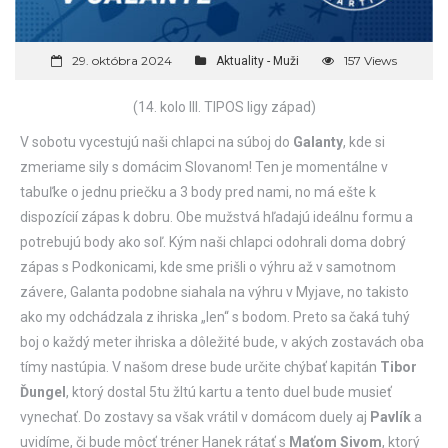
29. októbra 2024
157 Views
Aktuality - Muži
(14. kolo III. TIPOS ligy západ)
V sobotu vycestujú naši chlapci na súboj do
Galanty
, kde si
zmeriame sily s domácim Slovanom! Ten je momentálne v
tabuľke o jednu priečku a 3 body pred nami, no má ešte k
dispozícií zápas k dobru. Obe mužstvá hľadajú ideálnu formu a
potrebujú body ako soľ. Kým naši chlapci odohrali doma dobrý
zápas s Podkonicami, kde sme prišli o výhru až v samotnom
závere, Galanta podobne siahala na výhru v Myjave, no takisto
ako my odchádzala z ihriska „len“ s bodom. Preto sa čaká tuhý
boj o každý meter ihriska a dôležité bude, v akých zostavách oba
tímy nastúpia. V našom drese bude určite chýbať kapitán
Tibor
Ďungel
, ktorý dostal 5tu žltú kartu a tento duel bude musieť
vynechať. Do zostavy sa však vrátil v domácom duely aj
Pavlík
a
uvidíme, či bude môcť tréner Hanek rátať s
Maťom Sivom
, ktorý