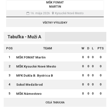
MŠK FOMAT
MARTIN
16. mája 2026
Kysucké Nové Mesto
VŠETKY VÝSLEDKY
Tabuľka - Muži A
POS
TEAM
W
D
L
PTS
1
0
0
0
0
MŠK FOMAT Martin
2
0
0
0
0
MŠK Kysucké Nové Mesto
3
0
0
0
0
MFK Dukla B. Bystrica B
4
0
0
0
0
Sokol Medzibrod
5
0
0
0
0
MŠK Námestovo
CELÁ TABUĽKA