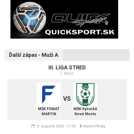
Ďalší zápas - Muži A
III. LIGA STRED
1. KOLO
VS
MŠK FOMAT
MŠK Kysucké
MARTIN
Nové Mesto
8. augusta 2026
-
17:00
Martin-Pltníky