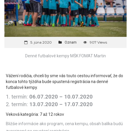
5. júna 2020
907 Views
Oznam
Denné futbalové kempy MŠK FOMAT Martin
Vážení rodičia, chceli by sme vás touto cestou informovať, že do
konca tohto týždňa bude spustená registrácia na denné
futbalové kempy.
1. termín:
06.07.2020 – 10.07.2020
2. termín:
13.07.2020 – 17.07.2020
Veková kategória: 7 až 12 rokov
Bližšie informácie ako program, cena kempu, obsah balíka budú
zverejnené po spustení registrácie.