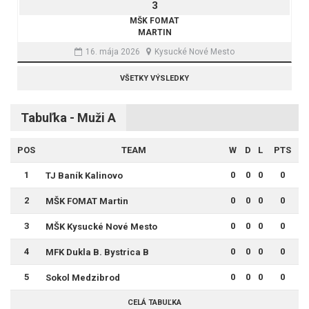
3
MŠK FOMAT
MARTIN
16. mája 2026
Kysucké Nové Mesto
VŠETKY VÝSLEDKY
Tabuľka - Muži A
POS
TEAM
W
D
L
PTS
1
0
0
0
0
TJ Baník Kalinovo
2
0
0
0
0
MŠK FOMAT Martin
3
0
0
0
0
MŠK Kysucké Nové Mesto
4
0
0
0
0
MFK Dukla B. Bystrica B
5
0
0
0
0
Sokol Medzibrod
CELÁ TABUĽKA