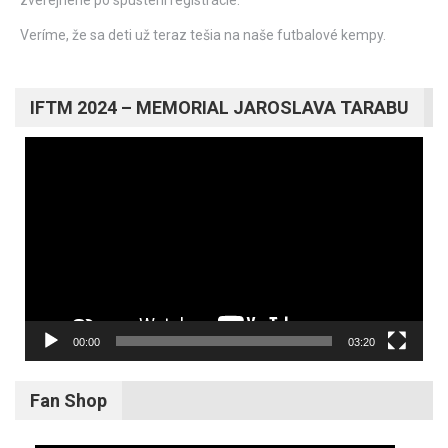
Veríme, že sa deti už teraz tešia na naše futbalové kempy.
IFTM 2024 – MEMORIAL JAROSLAVA TARABU
Video
prehrávač
00:00
03:20
Fan Shop