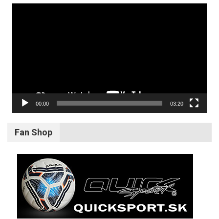
Video
prehrávač
00:00
03:20
Fan Shop