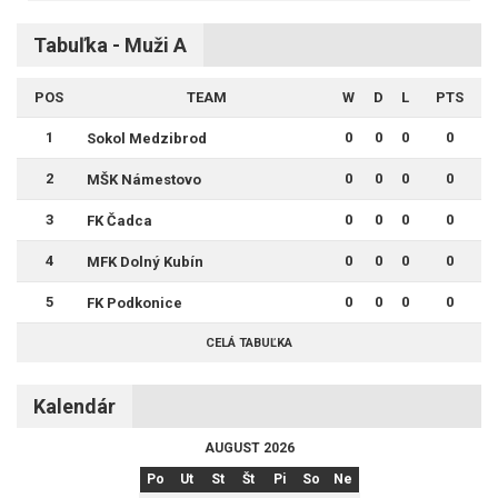
Tabuľka - Muži A
POS
TEAM
W
D
L
PTS
1
0
0
0
0
Sokol Medzibrod
2
0
0
0
0
MŠK Námestovo
3
0
0
0
0
FK Čadca
4
0
0
0
0
MFK Dolný Kubín
5
0
0
0
0
FK Podkonice
CELÁ TABUĽKA
Kalendár
AUGUST 2026
Po
Ut
St
Št
Pi
So
Ne