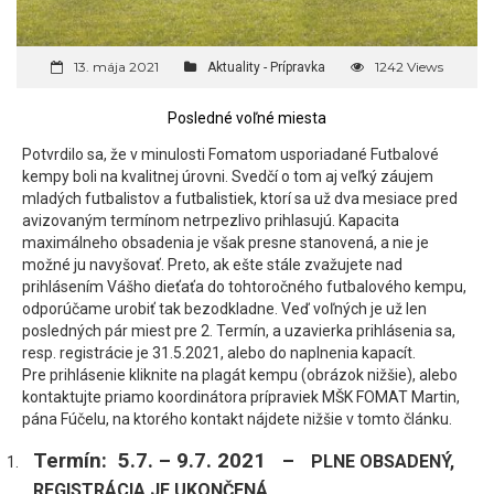
13. mája 2021
1242 Views
Aktuality - Prípravka
Posledné voľné miesta
Potvrdilo sa, že v minulosti Fomatom usporiadané Futbalové
kempy boli na kvalitnej úrovni. Svedčí o tom aj veľký záujem
mladých futbalistov a futbalistiek, ktorí sa už dva mesiace pred
avizovaným termínom netrpezlivo prihlasujú. Kapacita
maximálneho obsadenia je však presne stanovená, a nie je
možné ju navyšovať. Preto, ak ešte stále zvažujete nad
prihlásením Vášho dieťaťa do tohtoročného futbalového kempu,
odporúčame urobiť tak bezodkladne. Veď voľných je už len
posledných pár miest pre 2. Termín, a uzavierka prihlásenia sa,
resp. registrácie je 31.5.2021, alebo do naplnenia kapacít.
Pre prihlásenie kliknite na plagát kempu (obrázok nižšie), alebo
kontaktujte priamo koordinátora prípraviek MŠK FOMAT Martin,
pána Fúčelu, na ktorého kontakt nájdete nižšie v tomto článku.
Termín: 5.7. – 9.7. 2021 –
PLNE OBSADENÝ,
REGISTRÁCIA JE UKONČENÁ