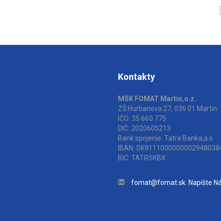
Kontakty
MŠK FOMAT Martin,o.z.
ZŠ Hurbanova 27, 036 01 Martin
IČO: 35 660 775
DIČ: 2020605213
Bank.spojenie: Tatra Banka,a.s.
IBAN: SK9111000000002948038
BIC: TATRSKBX
fomat@fomat.sk. Napíšte N