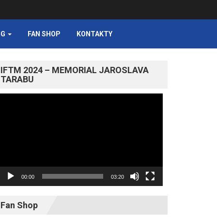
NG
FAN SHOP
KONTAKTY
IFTM 2024 – MEMORIAL JAROSLAVA
TARABU
Video
prehrávač
00:00
03:20
Fan Shop