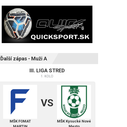
Ďalší zápas - Muži A
III. LIGA STRED
1. KOLO
VS
MŠK FOMAT
MŠK Kysucké Nové
MARTIN
Mesto