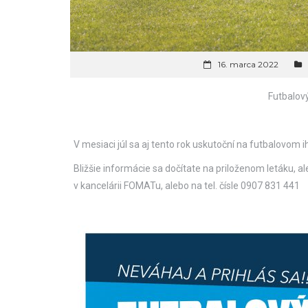
16. marca 2022
Futbalový
V mesiaci júl sa aj tento rok uskutoční na futbalovom i
Bližšie informácie sa dočítate na priloženom letáku, a
v kancelárii FOMATu, alebo na tel. čísle 0907 831 441