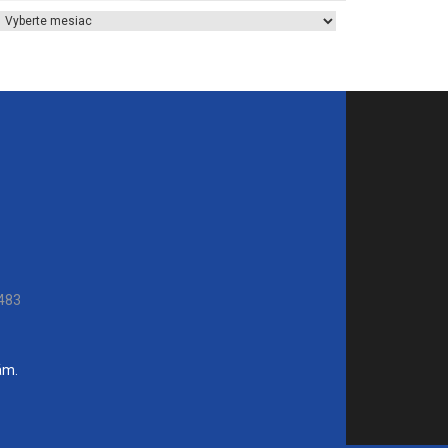
Archív článkov
483
ám.