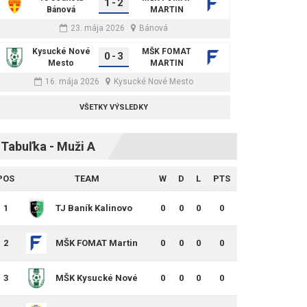
1
-
2
Bánová
MARTIN
23. mája 2026
Bánová
Kysucké Nové
MŠK FOMAT
0
-
3
Mesto
MARTIN
16. mája 2026
Kysucké Nové Mesto
VŠETKY VÝSLEDKY
Tabuľka - Muži A
POS
TEAM
W
D
L
PTS
1
TJ Baník Kalinovo
0
0
0
0
2
MŠK FOMAT Martin
0
0
0
0
3
MŠK Kysucké Nové
0
0
0
0
Mesto