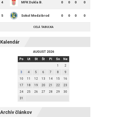
4
MFK Dukla B.
0
0
0
0
Bystrica B
5
Sokol Medzibrod
0
0
0
0
CELÁ TABUĽKA
Kalendár
AUGUST 2026
Po
Ut
St
Št
Pi
So
Ne
1
2
3
4
5
6
7
8
9
10
11
12
13
14
15
16
17
18
19
20
21
22
23
24
25
26
27
28
29
30
31
Archív článkov