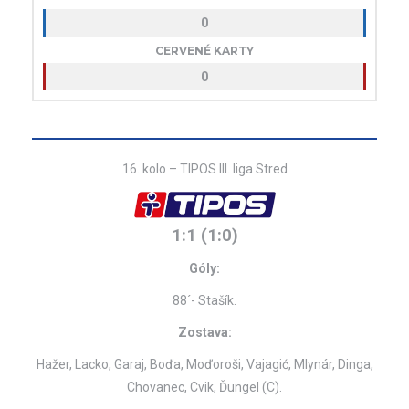
0
CERVENÉ KARTY
0
16. kolo – TIPOS III. liga Stred
1:1 (1:0)
Góly:
88´- Stašík.
Zostava:
Hažer, Lacko, Garaj, Boďa, Moďoroši, Vajagić, Mlynár, Dinga,
Chovanec, Cvik, Ďungel (C).