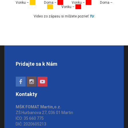
██
██
██
Vonku –
Doma –
Vonku –
Doma –
██
██
Vonku –
Video zo zápasu si môžete pozrieť
TU
.
Pridajte sa k Nám
Kontakty
MŠK FOMAT Martin,o.z.
ZŠ Hurbanova 27, 036 01 Martin
IČO: 35 660 775
DIČ: 2020605213