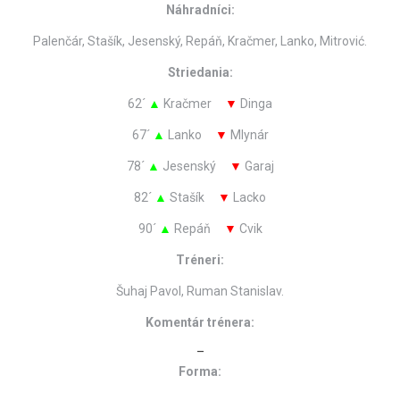
Náhradníci:
Palenčár, Stašík, Jesenský, Repáň, Kračmer, Lanko, Mitrović.
Striedania:
62´
▲
Kračmer
▼
Dinga
67´
▲
Lanko
▼
Mlynár
78´
▲
Jesenský
▼
Garaj
82´
▲
Stašík
▼
Lacko
90´
▲
Repáň
▼
Cvik
Tréneri:
Šuhaj Pavol, Ruman Stanislav.
Komentár trénera:
–
Forma: