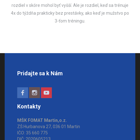
rozdiel v skóre mohol byť vyšší. Ale je rozdiel, keď sa trénuje
4x do týždňa prakticky bez prestávky, ako keď je mužstvo po
3-ťom tréningu.
Pridajte sa k Nám
Kontakty
MŠK FOMAT Martin,o.z.
ZŠ Hurbanova 27, 036 01 Martin
IČO: 35 660 775
DIČ: 2020605213