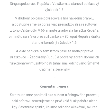
Dinga spoluprácu Repáňa s Vavákom, a stanovil polčasový
výsledok 1:3.
V druhom polčase pokračovala hra na jednu bránku,
a postupne sme sa čoraz viac presadzovali a rezultovali
z toho ďalšie góly. V 66. minúte úradovala ľavačka Repáňa,
o minútu sa zľava presadil Lanko a v 80. opäť Repáň z diaľky
stanovil konečný výsledok 1:6.
A ešte perlička: V tom istom čase sa hrala príprava
Dražkovce – Žabokreky ( 0 : 3 ) a podľa vyjadrení domácich
funkcionárov mužstvo hostí ťahali naši odchovanci Šmehyl,
Kračmer a Jesenský.
–
Komentár trénera:
Stretnutie sme ponímali ako súčasť tréningového procesu,
celú prípravu smerujeme na prvé kolá či už pohára alebo
ligy. Stretnutie splnilo, čo sme od neho očakávali, akurát