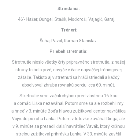
Striedania:
46′- Hažer, Ďungel, Stašík, Moďoroši, Vajagič, Garaj.
Tréneri:
Šuhaj Pavol, Ruman Stanislav.
Priebeh stretnutia:
Stretnutie nieslo všetky črty prípravného stretnutia, z našej
strany to bolo prvé, navyše v čase najväčšej tréningovej
záťaže. Takisto aj v stretnutí sa hráči striedali a každý
absolvoval zhruba rovnakú porciu cca 60. minút.
Stretnutie sme začali chybou pred vlastnou 16-kou
a domáci Liška nezaváhal. Potom sme sa ale rozbehli my
a hneď v 3. minúte Boďa hlavou zužitkoval center navrátilca
Vojvodu po rohu Lanka. Potom v tutovke zaváhal Dinga, ale
v 9. minúte sa presadil ďalší navrátilec Vavák, ktorý krížnou
strelou zužitkoval prihrávku Lanka. V 33. minúte zavŕšil