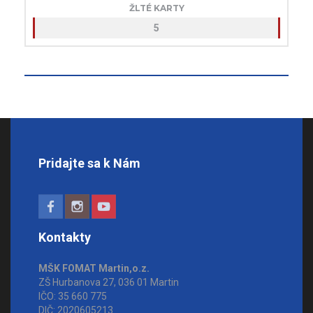
ŽLTÉ KARTY
5
Pridajte sa k Nám
Kontakty
MŠK FOMAT Martin,o.z.
ZŠ Hurbanova 27, 036 01 Martin
IČO: 35 660 775
DIČ: 2020605213