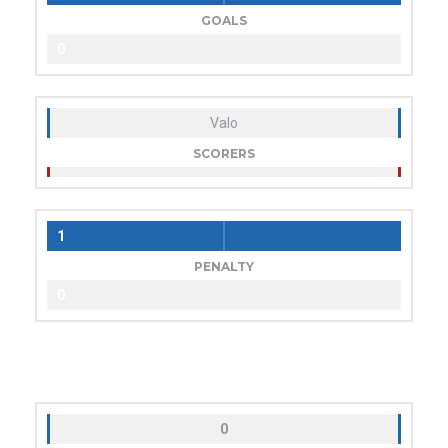
GOALS
0
Valo
SCORERS
1
PENALTY
0
0