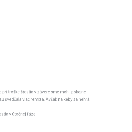
pri troške šťastia v závere sme mohli pokojne
su svedčala viac remíza. Avšak na keby sa nehrá,
stia v útočnej fáze.