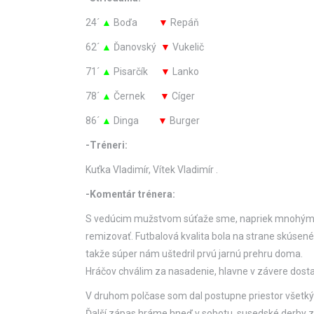
24´
▲
Boďa
▼
Repáň
62´
▲
Ďanovský
▼
Vukelič
71´
▲
Pisarčík
▼
Lanko
78´
▲
Černek
▼
Cíger
86´
▲
Dinga
▼
Burger
-Tréneri:
Kuťka Vladimír, Vítek Vladimír .
-Komentár trénera:
S vedúcim mužstvom súťaže sme, napriek mnohým výpa
remizovať. Futbalová kvalita bola na strane skúsen
takže súper nám uštedril prvú jarnú prehru doma.
Hráčov chválim za nasadenie, hlavne v závere dostal
V druhom polčase som dal postupne priestor všetkým
Ďalší zápas hráme hneď v sobotu, susedské derby z