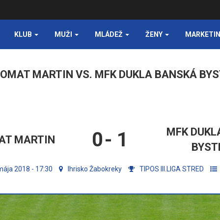
KLUB
MUŽI
MLÁDEŽ
ŽENY
MARKETI
OMAT MARTIN VS. MFK DUKLA BANSKÁ BY
MFK DUKL
0
-
1
AT MARTIN
BYST
mája 2018 - 17:30
Ihrisko Žabokreky
TIPOS III.LIGA STRED