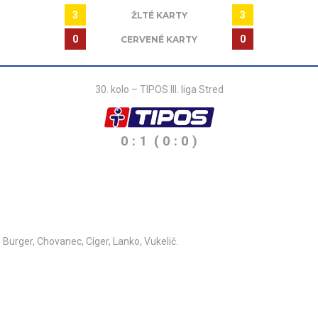
3
3
ŽLTÉ KARTY
0
0
CERVENÉ KARTY
30. kolo – TIPOS III. liga Stred
0 : 1 ( 0 : 0 )
 Burger, Chovanec, Cíger, Lanko, Vukelič.