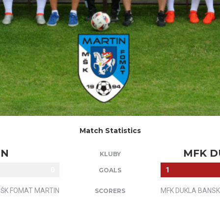
Match Statistics
IN
MFK D
KLUBY
0
1
GOALS
ŠK FOMAT MARTIN
MFK DUKLA BANSK
SCORERS