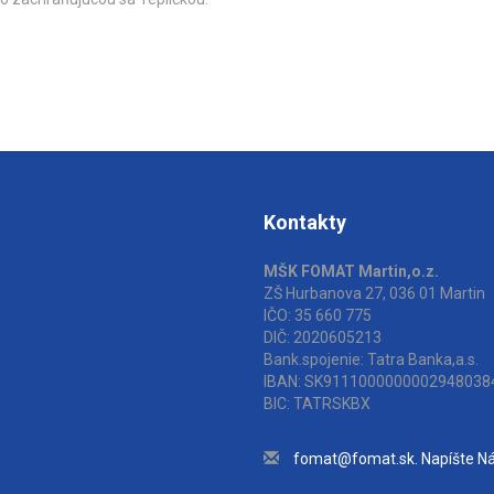
Kontakty
MŠK FOMAT Martin,o.z.
ZŠ Hurbanova 27, 036 01 Martin
IČO: 35 660 775
DIČ: 2020605213
Bank.spojenie: Tatra Banka,a.s.
IBAN: SK9111000000002948038
BIC: TATRSKBX
fomat@fomat.sk. Napíšte N