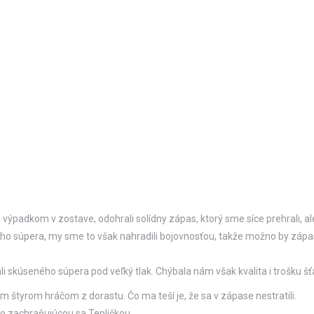
dkom v zostave, odohrali solídny zápas, ktorý sme síce prehrali, ale 
ého súpera, my sme to však nahradili bojovnosťou, takže možno by zápa
i skúseného súpera pod veľký tlak. Chýbala nám však kvalita i trošku šťa
 štyrom hráčom z dorastu. Čo ma teší je, že sa v zápase nestratili.
o zachraňujúcou sa Tepličkou.