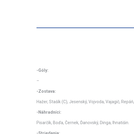
-Góly:
–
-Zostava:
Hažer, Stašík (C), Jesenský, Vojvoda, Vajagič, Repáň,
-Náhradníci:
Pisarčík, Boďa, Černek, Ďanovský, Dinga, Ihnatišin.
-Striedania: