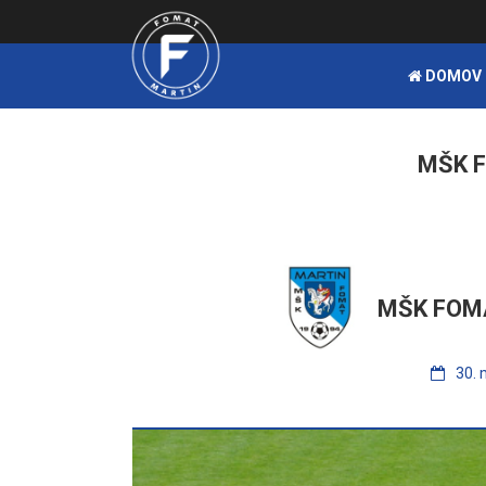
DOMOV
MŠK F
MŠK FOM
30. 