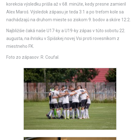
korekcia výsledku prišla až v 68. minúte, kedy presne zamieril
Alex Maroš. Výsledok zápasu je teda 3:1 a po treťom kole sa
nachádzajú na druhom mieste so ziskom 9. bodov a skóre 12:2.
Najbližšie čaká naše U17-ky a U19-ky zápas v túto sobotu 22.
augusta, na ihrisku v Spišskej novej Vsi proti rovesníkom z
miestneho FK.
Foto zo zápasov: R. Coufal.