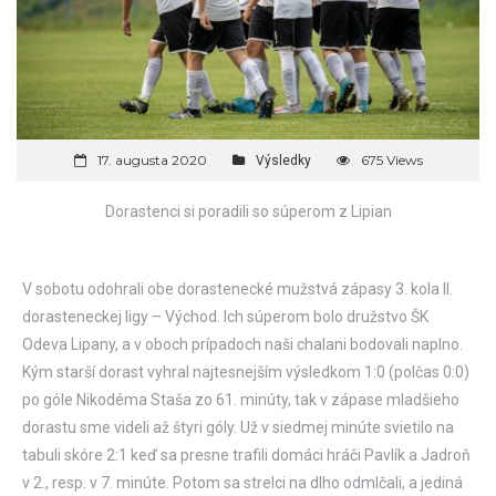
17. augusta 2020
675 Views
Výsledky
Dorastenci si poradili so súperom z Lipian
V sobotu odohrali obe dorastenecké mužstvá zápasy 3. kola II.
dorasteneckej ligy – Východ. Ich súperom bolo družstvo ŠK
Odeva Lipany, a v oboch prípadoch naši chalani bodovali naplno.
Kým starší dorast vyhral najtesnejším výsledkom 1:0 (polčas 0:0)
po góle Nikodéma Staša zo 61. minúty, tak v zápase mladšieho
dorastu sme videli až štyri góly. Už v siedmej minúte svietilo na
tabuli skóre 2:1 keď sa presne trafili domáci hráči Pavlík a Jadroň
v 2., resp. v 7. minúte. Potom sa strelci na dlho odmlčali, a jediná