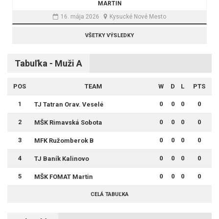
MARTIN
16. mája 2026
Kysucké Nové Mesto
VŠETKY VÝSLEDKY
Tabuľka - Muži A
POS
TEAM
W
D
L
PTS
1
0
0
0
0
TJ Tatran Orav. Veselé
2
0
0
0
0
MŠK Rimavská Sobota
3
0
0
0
0
MFK Ružomberok B
4
0
0
0
0
TJ Baník Kalinovo
5
0
0
0
0
MŠK FOMAT Martin
CELÁ TABUĽKA