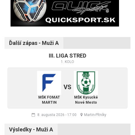
Ďalší zápas - Muži A
III. LIGA STRED
1. KOLO
VS
MŠK FOMAT
MŠK Kysucké
MARTIN
Nové Mesto
8. augusta 2026
-
17:00
Martin-Pltníky
Výsledky - Muži A