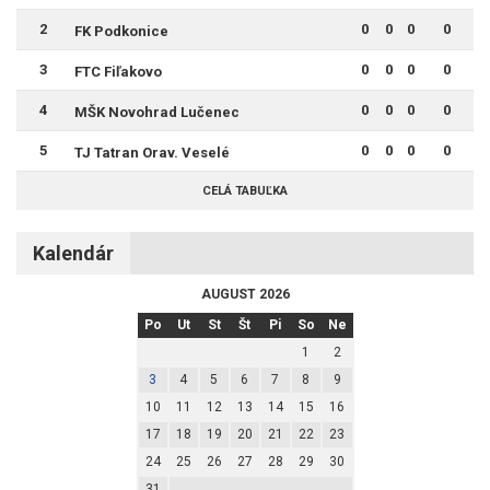
2
0
0
0
0
FK Podkonice
3
0
0
0
0
FTC Fiľakovo
4
0
0
0
0
MŠK Novohrad Lučenec
5
0
0
0
0
TJ Tatran Orav. Veselé
CELÁ TABUĽKA
Kalendár
AUGUST 2026
Po
Ut
St
Št
Pi
So
Ne
1
2
3
4
5
6
7
8
9
10
11
12
13
14
15
16
17
18
19
20
21
22
23
24
25
26
27
28
29
30
31