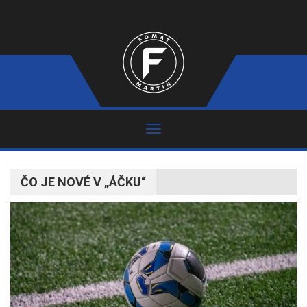
ČO JE NOVÉ V „ÁČKU“