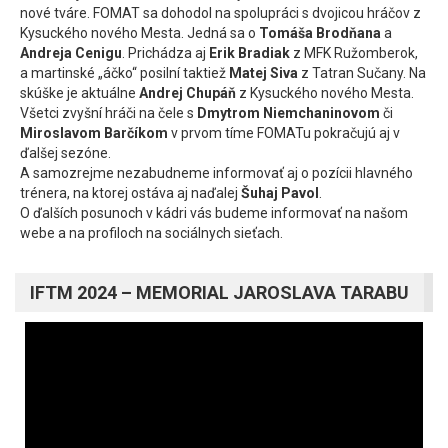
nové tváre. FOMAT sa dohodol na spolupráci s dvojicou hráčov z
Kysuckého nového Mesta. Jedná sa o
Tomáša Brodňana
a
Andreja Cenigu
. Prichádza aj
Erik Bradiak
z MFK Ružomberok,
a martinské „áčko“ posilní taktiež
Matej Siva
z Tatran Sučany. Na
skúške je aktuálne
Andrej Chupáň
z Kysuckého nového Mesta.
Všetci zvyšní hráči na čele s
Dmytrom Niemchaninovom
či
Miroslavom Barčíkom
v prvom tíme FOMATu pokračujú aj v
ďalšej sezóne.
A samozrejme nezabudneme informovať aj o pozícii hlavného
trénera, na ktorej ostáva aj naďalej
Šuhaj Pavol
.
O ďalších posunoch v kádri vás budeme informovať na našom
webe a na profiloch na sociálnych sieťach.
IFTM 2024 – MEMORIAL JAROSLAVA TARABU
Video
prehrávač