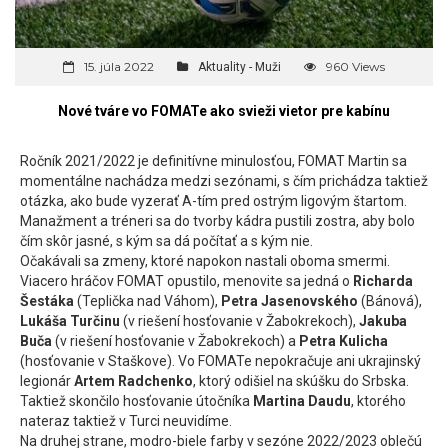
15. júla 2022
960 Views
Aktuality - Muži
Nové tváre vo FOMATe ako svieži vietor pre kabínu
Ročník 2021/2022 je definitívne minulosťou, FOMAT Martin sa
momentálne nachádza medzi sezónami, s čím prichádza taktiež
otázka, ako bude vyzerať A-tím pred ostrým ligovým štartom.
Manažment a tréneri sa do tvorby kádra pustili zostra, aby bolo
čím skôr jasné, s kým sa dá počítať a s kým nie.
Očakávali sa zmeny, ktoré napokon nastali oboma smermi.
Viacero hráčov FOMAT opustilo, menovite sa jedná o
Richarda
Šestáka
(Teplička nad Váhom),
Petra Jasenovského
(Bánová),
Lukáša Turčinu
(v riešení hosťovanie v Žabokrekoch),
Jakuba
Buča
(v riešení hosťovanie v Žabokrekoch) a
Petra Kulicha
(hosťovanie v Staškove). Vo FOMATe nepokračuje ani ukrajinský
legionár
Artem Radchenko
, ktorý odišiel na skúšku do Srbska.
Taktiež skončilo hosťovanie útočníka
Martina Daudu
, ktorého
nateraz taktiež v Turci neuvidíme.
Na druhej strane, modro-biele farby v sezóne 2022/2023 oblečú